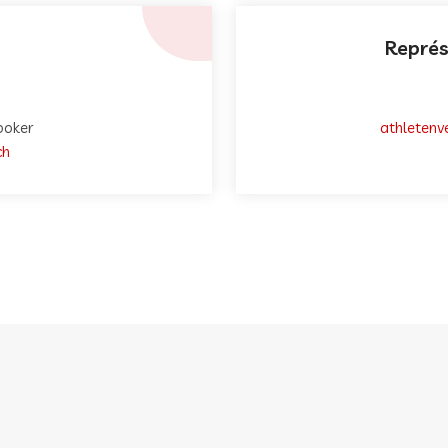
Représ
ooker
athletenv
ch