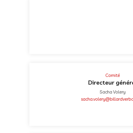
Comité
Directeur génér
Sacha Volery
sacha.volery@billardverb